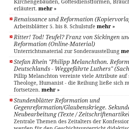
Kirchengebäuden, Gottesdienstformen, Bräuc
erläutert.
mehr
»
Renaissance und Reformation (Kopiervorla
Arbeitsblätter 5. bis 8. Schulstufe
mehr
»
Ritter! Tod! Teufel? Franz von Sickingen un
Reformation (Online-Material)
Unterrichtsmaterial zur Sonderausstellung
me
Stefan Rhein "Philipp Melanchthon. Reform
Deutschlands - Weggefährte Luthers" (Sac
Pillip Melanchton vereinte viele Attribute auf 
Theologe, Humanist - die Reihung ließe sich 
fortsetzen.
mehr
»
Stundenblätter Reformation und
Gegenreformation/Glaubenskriege. Sekunda
Neubearbeitung (Texte / Zeitschriftenartikel
Zentrale Themen des Zeitalters der Konfessio
werden für den Geschichtsunterricht didaktis