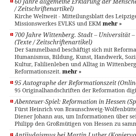
60 Jahre allgemeine Erklärung der Mensche
/ Zeitschriftenartikel)
Kirche Weltweit - Mitteilungsblatt des Leipzig
Missionswerkes EVLKS und EKM
mehr
»
700 Jahre Wittenberg. Stadt – Universität 
(Texte / Zeitschriftenartikel)
Der Sammelband beschäftigt sich mit Reforma
Humanismus, Bildung, Kunst, Handwerk, Sozia
Kultur, Falilienleben und Alltag in Wittenber
Reformationszeit.
mehr
»
95 Autographe der Reformationszeit (Onlin
95 Originalhandschriften der Reformation dig
Abenteuer-Spiel: Reformation in Hessen (Sp
Fürst Heinrich von Braunschweig-Wolfenbütte
Diener Johann aus, um Informationen über se
Philipp den Großmütigen von Hessen zu sam
Antijudaismus bei Martin Luther (Kopiervo