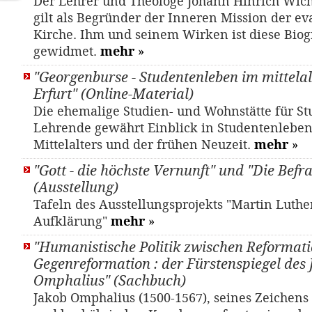
Der Lehrer und Theologe Johann Hinrich Wich
gilt als Begründer der Inneren Mission der e
Kirche. Ihm und seinem Wirken ist diese Biog
gewidmet.
mehr
»
"Georgenburse - Studentenleben im mittelal
Erfurt" (Online-Material)
Die ehemalige Studien- und Wohnstätte für S
Lehrende gewährt Einblick in Studentenleben 
Mittelalters und der frühen Neuzeit.
mehr
»
"Gott - die höchste Vernunft" und "Die Befr
(Ausstellung)
Tafeln des Ausstellungsprojekts "Martin Luthe
Aufklärung"
mehr
»
"Humanistische Politik zwischen Reformat
Gegenreformation : der Fürstenspiegel des
Omphalius" (Sachbuch)
Jakob Omphalius (1500-1567), seines Zeichens 