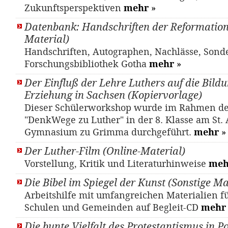
Zukunftsperspektiven
mehr
»
Datenbank: Handschriften der Reformations
Material)
Handschriften, Autographen, Nachlässe, Sond
Forschungsbibliothek Gotha
mehr
»
Der Einfluß der Lehre Luthers auf die Bild
Erziehung in Sachsen (Kopiervorlage)
Dieser Schülerworkshop wurde im Rahmen des
"DenkWege zu Luther" in der 8. Klasse am St.
Gymnasium zu Grimma durchgeführt.
mehr
»
Der Luther-Film (Online-Material)
Vorstellung, Kritik und Literaturhinweise
meh
Die Bibel im Spiegel der Kunst (Sonstige Ma
Arbeitshilfe mit umfangreichen Materialien fü
Schulen und Gemeinden auf Begleit-CD
mehr
Die bunte Vielfalt des Protestantismus in Po