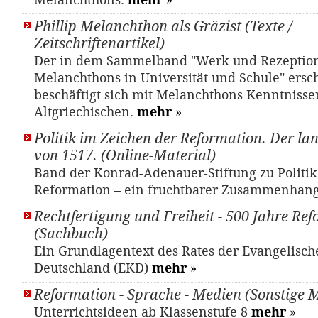
Melanchthons.
mehr
»
Phillip Melanchthon als Gräzist (Texte /
Zeitschriftenartikel)
Der in dem Sammelband "Werk und Rezeption
Melanchthons in Universität und Schule" ersc
beschäftigt sich mit Melanchthons Kenntnisse
Altgriechischen.
mehr
»
Politik im Zeichen der Reformation. Der la
von 1517. (Online-Material)
Band der Konrad-Adenauer-Stiftung zu Politi
Reformation – ein fruchtbarer Zusammenhan
Rechtfertigung und Freiheit - 500 Jahre Re
(Sachbuch)
Ein Grundlagentext des Rates der Evangelisch
Deutschland (EKD)
mehr
»
Reformation - Sprache - Medien (Sonstige M
Unterrichtsideen ab Klassenstufe 8
mehr
»