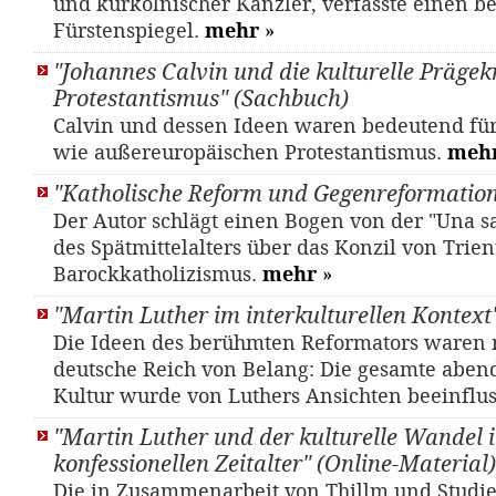
und kurkölnischer Kanzler, verfasste einen 
Fürstenspiegel.
mehr
»
"Johannes Calvin und die kulturelle Prägek
Protestantismus" (Sachbuch)
Calvin und dessen Ideen waren bedeutend fü
wie außereuropäischen Protestantismus.
meh
"Katholische Reform und Gegenreformation
Der Autor schlägt einen Bogen von der "Una sa
des Spätmittelalters über das Konzil von Trien
Barockkatholizismus.
mehr
»
"Martin Luther im interkulturellen Kontext
Die Ideen des berühmten Reformators waren n
deutsche Reich von Belang: Die gesamte aben
Kultur wurde von Luthers Ansichten beeinflus
"Martin Luther und der kulturelle Wandel 
konfessionellen Zeitalter" (Online-Material)
Die in Zusammenarbeit von Thillm und Studi