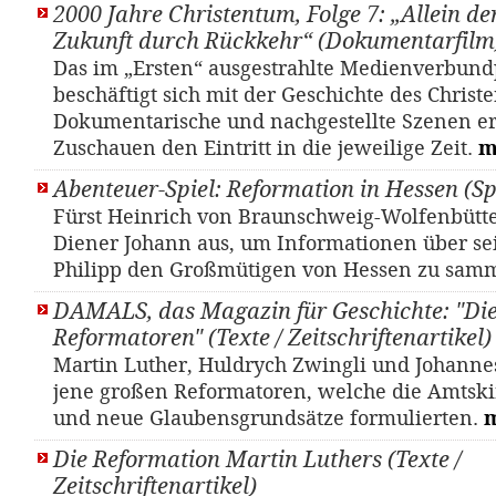
2000 Jahre Christentum, Folge 7: „Allein de
Zukunft durch Rückkehr“ (Dokumentarfilm
Das im „Ersten“ ausgestrahlte Medienverbund
beschäftigt sich mit der Geschichte des Christ
Dokumentarische und nachgestellte Szenen e
Zuschauen den Eintritt in die jeweilige Zeit.
m
Abenteuer-Spiel: Reformation in Hessen (Sp
Fürst Heinrich von Braunschweig-Wolfenbütte
Diener Johann aus, um Informationen über se
Philipp den Großmütigen von Hessen zu sam
DAMALS, das Magazin für Geschichte: "Di
Reformatoren" (Texte / Zeitschriftenartikel)
Mar­tin Lu­ther, Huld­rych Zwing­li und Jo­han­n
jene großen Reformatoren, welche die Amtskir
und neue Glaubensgrundsätze formulierten.
Die Reformation Martin Luthers (Texte /
Zeitschriftenartikel)