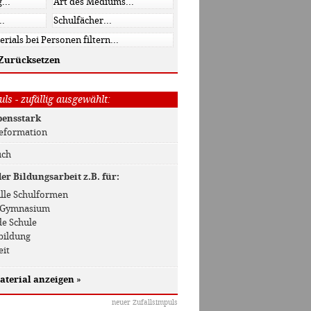
Zurücksetzen
ls - zufällig ausgewählt:
bensstark
Reformation
uch
r Bildungsarbeit z.B. für:
 Alle Schulformen
 / Gymnasium
de Schule
bildung
eit
aterial anzeigen
»
neuer Zufallsimpuls