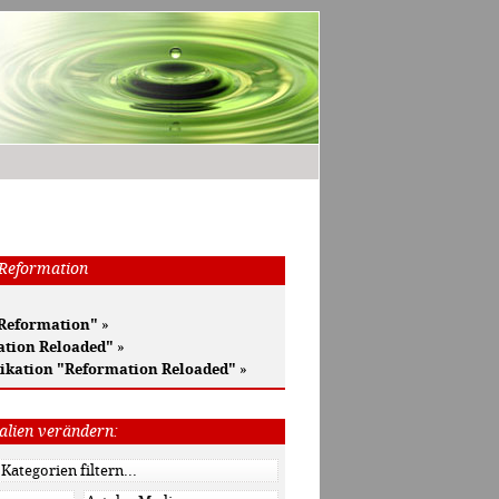
 Reformation
 Reformation"
»
ation Reloaded"
»
ikation "Reformation Reloaded"
»
alien verändern: