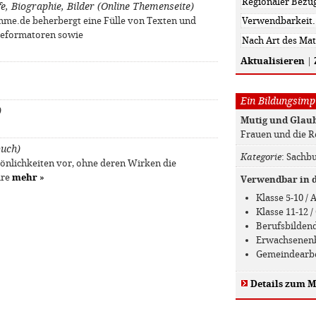
fe, Biographie, Bilder (Online Themenseite)
me.de beherbergt eine Fülle von Texten und
Reformatoren sowie
Aktualisieren
|
Ein Bildungsimpu
)
Mutig und Glau
Frauen und die 
buch)
Kategorie
: Sachb
sönlichkeiten vor, ohne deren Wirken die
äre
mehr
»
Verwendbar in de
Klasse 5-10 /
Klasse 11-12
Berufsbilden
Erwachsenen
Gemeindearb
Details zum M