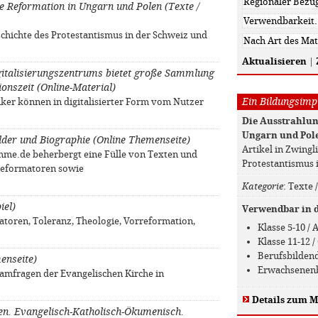
ie Reformation in Ungarn und Polen (Texte /
eschichte des Protestantismus in der Schweiz und
Aktualisieren
|
igitalisierungszentrums bietet große Sammlung
onszeit (Online-Material)
Ein Bildungsimpu
ker können in digitalisierter Form vom Nutzer
Die Ausstrahlun
Ungarn und Pol
Bilder und Biographie (Online Themenseite)
Artikel in Zwingl
me.de beherbergt eine Fülle von Texten und
Protestantismus 
Reformatoren sowie
Kategorie
: Texte 
iel)
Verwendbar in de
toren, Toleranz, Theologie, Vorreformation,
Klasse 5-10 /
Klasse 11-12
Berufsbilden
enseite)
Erwachsenen
lamfragen der Evangelischen Kirche in
Details zum M
en. Evangelisch-Katholisch-Ökumenisch.