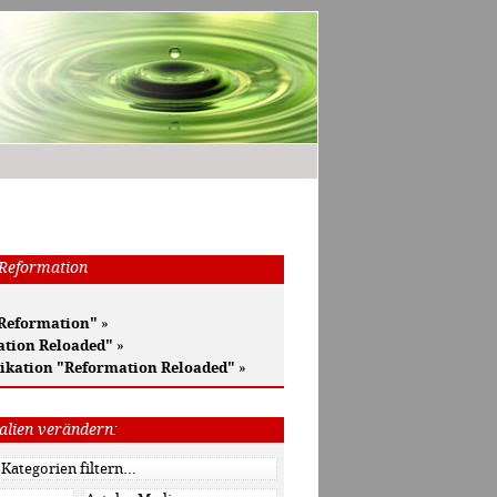
 Reformation
 Reformation"
»
ation Reloaded"
»
ikation "Reformation Reloaded"
»
alien verändern: