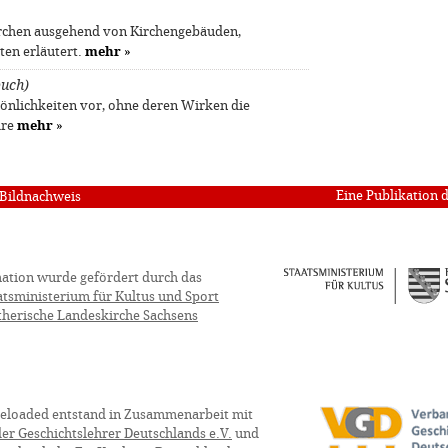
rchen ausgehend von Kirchengebäuden,
ten erläutert.
mehr
»
buch)
sönlichkeiten vor, ohne deren Wirken die
äre
mehr
»
Eine Publikation 
Bildnachweis
ation wurde gefördert durch das
atsministerium für Kultus und Sport
therische Landeskirche Sachsens
eloaded entstand in Zusammenarbeit mit
er Geschichtslehrer Deutschlands e.V.
und