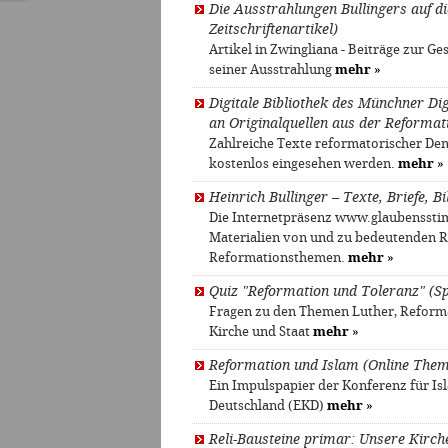
Die Ausstrahlungen Bullingers auf d
Zeitschriftenartikel)
Artikel in Zwingliana - Beiträge zur G
seiner Ausstrahlung
mehr
»
Digitale Bibliothek des Münchner D
an Originalquellen aus der Reformati
Zahlreiche Texte reformatorischer Den
kostenlos eingesehen werden.
mehr
»
Heinrich Bullinger – Texte, Briefe, 
Die Internetpräsenz www.glaubensstim
Materialien von und zu bedeutenden 
Reformationsthemen.
mehr
»
Quiz "Reformation und Toleranz" (Sp
Fragen zu den Themen Luther, Reforma
Kirche und Staat
mehr
»
Reformation und Islam (Online Them
Ein Impulspapier der Konferenz für Is
Deutschland (EKD)
mehr
»
Reli-Bausteine primar: Unsere Kirch