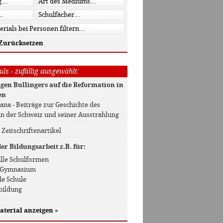
Zurücksetzen
ls - zufällig ausgewählt:
gen Bullingers auf die Reformation in
en
iana - Beiträge zur Geschichte des
in der Schweiz und seiner Ausstrahlung
/ Zeitschriftenartikel
r Bildungsarbeit z.B. für:
 Alle Schulformen
 / Gymnasium
de Schule
bildung
aterial anzeigen
»