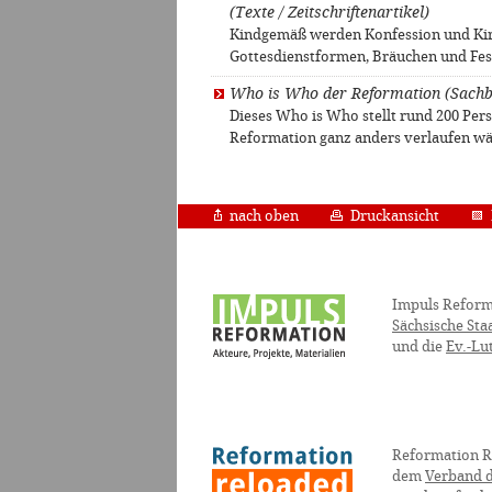
(Texte / Zeitschriftenartikel)
Kindgemäß werden Konfession und Ki
Gottesdienstformen, Bräuchen und Fes
Who is Who der Reformation (Sach
Dieses Who is Who stellt rund 200 Per
Reformation ganz anders verlaufen w
nach oben
Druckansicht
Impuls Reform
Sächsische Sta
und die
Ev.-Lu
Reformation R
dem
Verband d