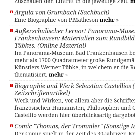
Zuschauen den Eintritt in die jeweilige Zeit.
m
Argula von Grumbach (Sachbuch)
Eine Biographie von P.Matheson
mehr
»
Außerschulischer Lernort Panorama-Mus
Frankenhausen: Materialien zum Rundbil
Tübkes. (Online-Material)
Im Panorama-Museum Bad Frankenhausen bef
mehr als 1700 Quadratmeter große Rundgemä
Künstlers Werner Tübke, in welchem er die R
thematisiert.
mehr
»
Biographie und Werk Sebastian Castellios (
Zeitschriftenartikel)
Werk und Wirken, vor allem aber die Schrifte
französischen Humanisten, Philosophen und 
Castellio werden hier überblicksartig dargebo
Comic "Thomas, der Trommler" (Sonstige M
Der Comic spielt in der Zeit des 30-jährigen K