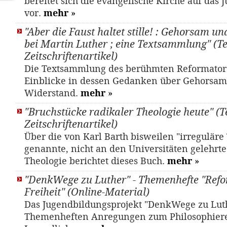
bereitet sich die evangelische Kirche auf das 
vor.
mehr
»
"Aber die Faust haltet stille! : Gehorsam 
bei Martin Luther ; eine Textsammlung" (Te
Zeitschriftenartikel)
Die Textsammlung des berühmten Reformators
Einblicke in dessen Gedanken über Gehorsa
Widerstand.
mehr
»
"Bruchstücke radikaler Theologie heute" (Te
Zeitschriftenartikel)
Über die von Karl Barth bisweilen "irreguläre
genannte, nicht an den Universitäten gelehrte
Theologie berichtet dieses Buch.
mehr
»
"DenkWege zu Luther" - Themenhefte "Ref
Freiheit" (Online-Material)
Das Jugendbildungsprojekt "DenkWege zu Luth
Themenheften Anregungen zum Philosophier