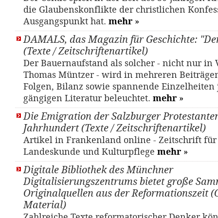
die Glaubenskonflikte der christlichen Konfe
Ausgangspunkt hat.
mehr
»
DAMALS, das Magazin für Geschichte: "De
(Texte / Zeitschriftenartikel)
Der Bauernaufstand als solcher - nicht nur in
Thomas Müntzer - wird in mehreren Beiträgen
Folgen, Bilanz sowie spannende Einzelheiten j
gängigen Literatur beleuchtet.
mehr
»
Die Emigration der Salzburger Protestante
Jahrhundert (Texte / Zeitschriftenartikel)
Artikel in Frankenland online - Zeitschrift fü
Landeskunde und Kulturpflege
mehr
»
Digitale Bibliothek des Münchner
Digitalisierungszentrums bietet große Sa
Originalquellen aus der Reformationszeit (
Material)
Zahlreiche Texte reformatorischer Denker kö