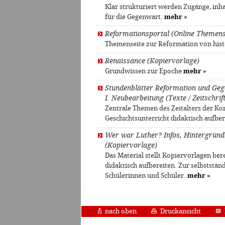
Klar strukturiert werden Zugänge, inh
für die Gegenwart.
mehr
»
Reformationsportal (Online Themens
Themenseite zur Reformation von his
Renaissance (Kopiervorlage)
Grundwissen zur Epoche
mehr
»
Stundenblätter Reformation und Geg
I. Neubearbeitung (Texte / Zeitschrif
Zentrale Themen des Zeitalters der Ko
Geschichtsunterricht didaktisch aufber
Wer war Luther? Infos, Hintergrün
(Kopiervorlage)
Das Material stellt Kopiervorlagen be
didaktisch aufbereiten. Zur selbststän
Schülerinnen und Schüler.
mehr
»
nach oben
Druckansicht