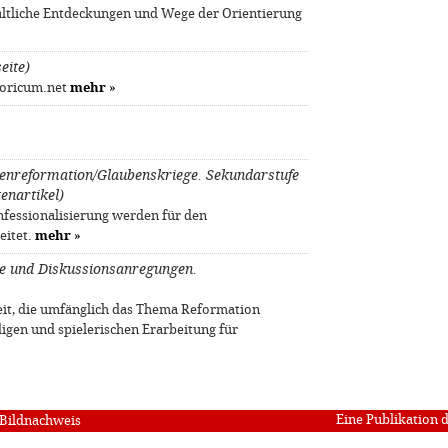
altliche Entdeckungen und Wege der Orientierung
eite)
toricum.net
mehr
»
enreformation/Glaubenskriege. Sekundarstufe
tenartikel)
nfessionalisierung werden für den
eitet.
mehr
»
de und Diskussionsanregungen.
reit, die umfänglich das Thema Reformation
digen und spielerischen Erarbeitung für
Eine Publikation 
Bildnachweis