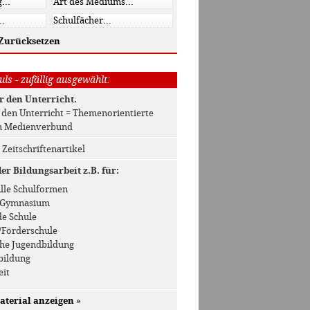
Zurücksetzen
ls - zufällig ausgewählt:
r den Unterricht.
r den Unterricht = Themenorientierte
m Medienverbund
/ Zeitschriftenartikel
r Bildungsarbeit z.B. für:
 Alle Schulformen
 / Gymnasium
de Schule
/Förderschule
che Jugendbildung
bildung
eit
aterial anzeigen
»