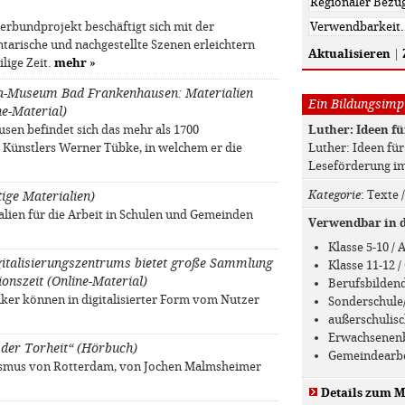
erbundprojekt beschäftigt sich mit der
arische und nachgestellte Szenen erleichtern
Aktualisieren
|
lige Zeit.
mehr
»
a-Museum Bad Frankenhausen: Materialien
Ein Bildungsimpu
e-Material)
Luther: Ideen fü
n befindet sich das mehr als 1700
Luther: Ideen fü
Künstlers Werner Tübke, in welchem er die
Leseförderung i
Kategorie
: Texte 
tige Materialien)
alien für die Arbeit in Schulen und Gemeinden
Verwendbar in de
Klasse 5-10 /
igitalisierungszentrums bietet große Sammlung
Klasse 11-12
onszeit (Online-Material)
Berufsbilden
ker können in digitalisierter Form vom Nutzer
Sonderschule
außerschulis
Erwachsenen
der Torheit“ (Hörbuch)
Gemeindearb
asmus von Rotterdam, von Jochen Malmsheimer
Details zum M