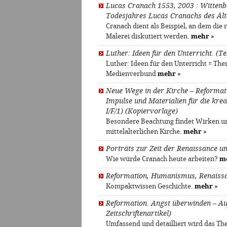
Lucas Cranach 1553, 2003 : Wittenb
Todesjahres Lucas Cranachs des Älter
Cranach dient als Beispiel, an dem di
Malerei diskutiert werden.
mehr
»
Luther: Ideen für den Unterricht. (Tex
Luther: Ideen für den Unterricht = Th
Medienverbund
mehr
»
Neue Wege in der Kirche – Reformat
Impulse und Materialien für die krea
I/F/1) (Kopiervorlage)
Besondere Beachtung findet Wirken und
mittelalterlichen Kirche.
mehr
»
Porträts zur Zeit der Renaissance un
Wie würde Cranach heute arbeiten?
m
Reformation, Humanismus, Renaissa
Kompaktwissen Geschichte.
mehr
»
Reformation. Angst überwinden – Auf
Zeitschriftenartikel)
Umfassend und detailliert wird das Th