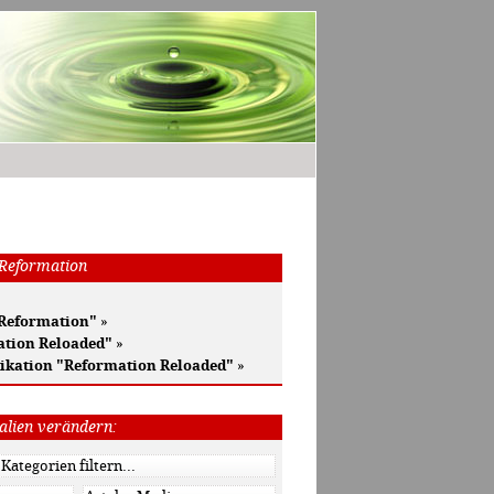
 Reformation
 Reformation"
»
ation Reloaded"
»
ikation "Reformation Reloaded"
»
alien verändern: