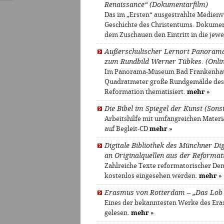
Renaissance“ (Dokumentarfilm)
Das im „Ersten“ ausgestrahlte Medienv
Geschichte des Christentums. Dokument
dem Zuschauen den Eintritt in die jewei
Außerschulischer Lernort Panoram
zum Rundbild Werner Tübkes. (Onlin
Im Panorama-Museum Bad Frankenhause
Quadratmeter große Rundgemälde des 
Reformation thematisiert.
mehr
»
Die Bibel im Spiegel der Kunst (Sons
Arbeitshilfe mit umfangreichen Materi
auf Begleit-CD
mehr
»
Digitale Bibliothek des Münchner D
an Originalquellen aus der Reformati
Zahlreiche Texte reformatorischer Den
kostenlos eingesehen werden.
mehr
»
Erasmus von Rotterdam – „Das Lob 
Eines der bekanntesten Werke des Er
gelesen.
mehr
»