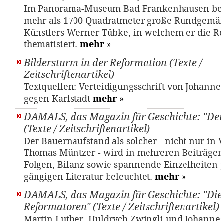
Im Panorama-Museum Bad Frankenhausen bef
mehr als 1700 Quadratmeter große Rundgemä
Künstlers Werner Tübke, in welchem er die R
thematisiert.
mehr
»
Bildersturm in der Reformation (Texte /
Zeitschriftenartikel)
Textquellen: Verteidigungsschrift von Johann
gegen Karlstadt
mehr
»
DAMALS, das Magazin für Geschichte: "De
(Texte / Zeitschriftenartikel)
Der Bauernaufstand als solcher - nicht nur in
Thomas Müntzer - wird in mehreren Beiträgen
Folgen, Bilanz sowie spannende Einzelheiten j
gängigen Literatur beleuchtet.
mehr
»
DAMALS, das Magazin für Geschichte: "Di
Reformatoren" (Texte / Zeitschriftenartikel)
Mar­tin Lu­ther, Huld­rych Zwing­li und Jo­han­n