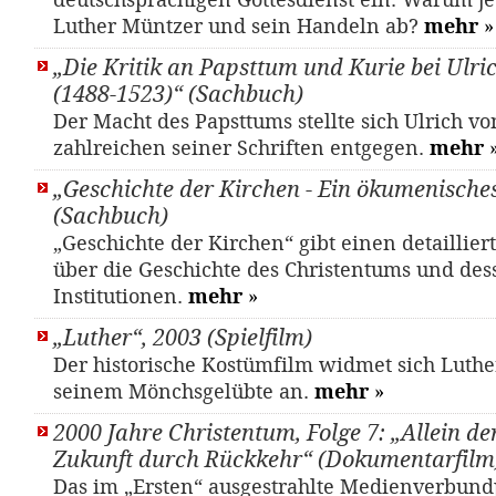
deutschsprachigen Gottesdienst ein. Warum je
Luther Müntzer und sein Handeln ab?
mehr
»
„Die Kritik an Papsttum und Kurie bei Ulri
(1488-1523)“ (Sachbuch)
Der Macht des Papsttums stellte sich Ulrich vo
zahlreichen seiner Schriften entgegen.
mehr
„Geschichte der Kirchen - Ein ökumenisch
(Sachbuch)
„Geschichte der Kirchen“ gibt einen detaillier
über die Geschichte des Christentums und des
Institutionen.
mehr
»
„Luther“, 2003 (Spielfilm)
Der historische Kostümfilm widmet sich Luth
seinem Mönchsgelübte an.
mehr
»
2000 Jahre Christentum, Folge 7: „Allein de
Zukunft durch Rückkehr“ (Dokumentarfilm
Das im „Ersten“ ausgestrahlte Medienverbund