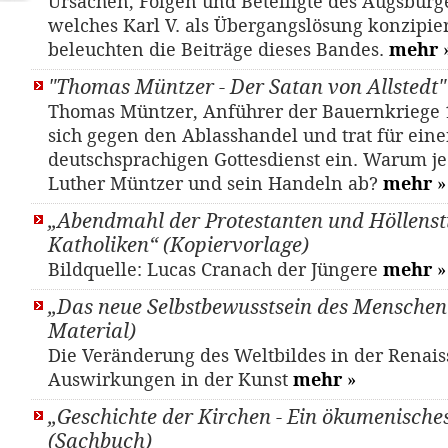
Ursachen, Folgen und Beteiligte des Augsburg
welches Karl V. als Übergangslösung konzipier
beleuchten die Beiträge dieses Bandes.
mehr
"Thomas Müntzer - Der Satan von Allstedt" 
Thomas Müntzer, Anführer der Bauernkriege 
sich gegen den Ablasshandel und trat für ein
deutschsprachigen Gottesdienst ein. Warum je
Luther Müntzer und sein Handeln ab?
mehr
»
„Abendmahl der Protestanten und Höllenst
Katholiken“ (Kopiervorlage)
Bildquelle: Lucas Cranach der Jüngere
mehr
»
„Das neue Selbstbewusstsein des Menschen“
Material)
Die Veränderung des Weltbildes in der Renais
Auswirkungen in der Kunst
mehr
»
„Geschichte der Kirchen - Ein ökumenisch
(Sachbuch)