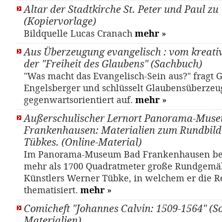
Altar der Stadtkirche St. Peter und Paul z
(Kopiervorlage)
Bildquelle Lucas Cranach
mehr
»
Aus Überzeugung evangelisch : vom kreativ
der "Freiheit des Glaubens" (Sachbuch)
"Was macht das Evangelisch-Sein aus?" fragt 
Engelsberger und schlüsselt Glaubensüberze
gegenwartsorientiert auf.
mehr
»
Außerschulischer Lernort Panorama-Mus
Frankenhausen: Materialien zum Rundbil
Tübkes. (Online-Material)
Im Panorama-Museum Bad Frankenhausen bef
mehr als 1700 Quadratmeter große Rundgemä
Künstlers Werner Tübke, in welchem er die R
thematisiert.
mehr
»
Comicheft "Johannes Calvin: 1509-1564" (S
Materialien)