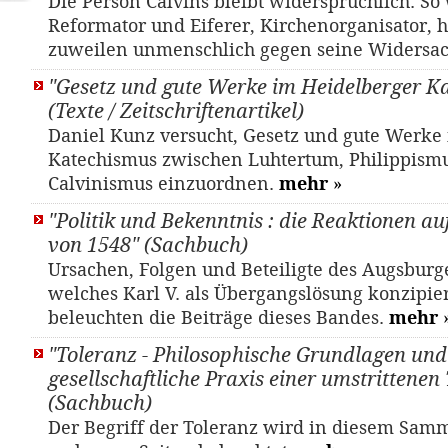
Die Person Calvins bleibt widersprüchlich: So
Reformator und Eiferer, Kirchenorganisator, 
zuweilen unmenschlich gegen seine Widersa
"Gesetz und gute Werke im Heidelberger K
(Texte / Zeitschriftenartikel)
Daniel Kunz versucht, Gesetz und gute Werke
Katechismus zwischen Luhtertum, Philippism
Calvinismus einzuordnen.
mehr
»
"Politik und Bekenntnis : die Reaktionen au
von 1548" (Sachbuch)
Ursachen, Folgen und Beteiligte des Augsburg
welches Karl V. als Übergangslösung konzipier
beleuchten die Beiträge dieses Bandes.
mehr
"Toleranz - Philosophische Grundlagen und
gesellschaftliche Praxis einer umstrittenen
(Sachbuch)
Der Begriff der Toleranz wird in diesem Sam