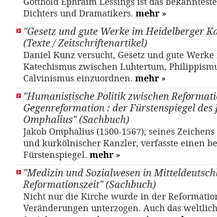
Gotthold Ephraim Lessings ist das bekanntest
Dichters und Dramatikers.
mehr
»
"Gesetz und gute Werke im Heidelberger K
(Texte / Zeitschriftenartikel)
Daniel Kunz versucht, Gesetz und gute Werke
Katechismus zwischen Luhtertum, Philippism
Calvinismus einzuordnen.
mehr
»
"Humanistische Politik zwischen Reformat
Gegenreformation : der Fürstenspiegel des
Omphalius" (Sachbuch)
Jakob Omphalius (1500-1567), seines Zeichens 
und kurkölnischer Kanzler, verfasste einen 
Fürstenspiegel.
mehr
»
"Medizin und Sozialwesen in Mitteldeutsch
Reformationszeit" (Sachbuch)
Nicht nur die Kirche wurde in der Reformation
Veränderungen unterzogen. Auch das weltlic