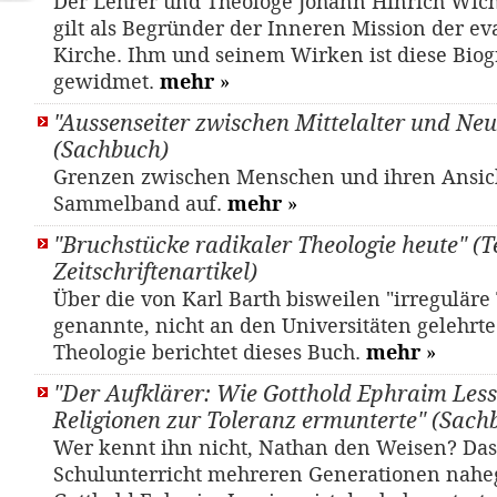
Der Lehrer und Theologe Johann Hinrich Wich
gilt als Begründer der Inneren Mission der e
Kirche. Ihm und seinem Wirken ist diese Biog
gewidmet.
mehr
»
"Aussenseiter zwischen Mittelalter und Neu
(Sachbuch)
Grenzen zwischen Menschen und ihren Ansich
Sammelband auf.
mehr
»
"Bruchstücke radikaler Theologie heute" (Te
Zeitschriftenartikel)
Über die von Karl Barth bisweilen "irreguläre
genannte, nicht an den Universitäten gelehrte
Theologie berichtet dieses Buch.
mehr
»
"Der Aufklärer: Wie Gotthold Ephraim Less
Religionen zur Toleranz ermunterte" (Sach
Wer kennt ihn nicht, Nathan den Weisen? Da
Schulunterricht mehreren Generationen nahe