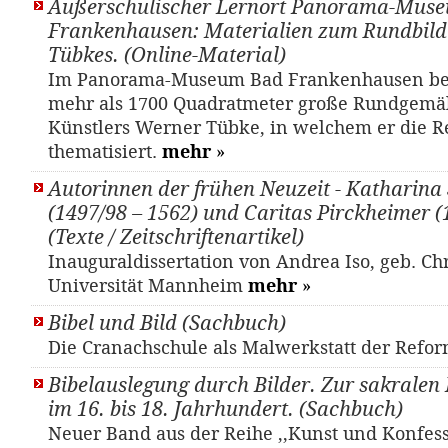
Außerschulischer Lernort Panorama-Mus
Frankenhausen: Materialien zum Rundbil
Tübkes. (Online-Material)
Im Panorama-Museum Bad Frankenhausen bef
mehr als 1700 Quadratmeter große Rundgemä
Künstlers Werner Tübke, in welchem er die R
thematisiert.
mehr
»
Autorinnen der frühen Neuzeit - Katharina 
(1497/98 – 1562) und Caritas Pirckheimer (
(Texte / Zeitschriftenartikel)
Inauguraldissertation von Andrea Iso, geb. Ch
Universität Mannheim
mehr
»
Bibel und Bild (Sachbuch)
Die Cranachschule als Malwerkstatt der Refo
Bibelauslegung durch Bilder. Zur sakralen 
im 16. bis 18. Jahrhundert. (Sachbuch)
Neuer Band aus der Reihe ,,Kunst und Konfess