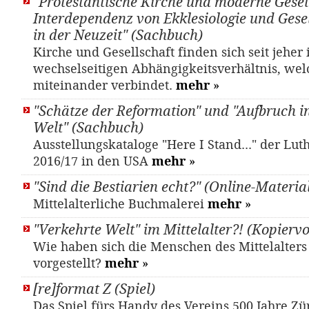
"Protestantische Kirche und moderne Gesell
Interdependenz von Ekklesiologie und Gesel
in der Neuzeit" (Sachbuch)
Kirche und Gesellschaft finden sich seit jeher
wechselseitigen Abhängigkeitsverhältnis, wel
miteinander verbindet.
mehr
»
"Schätze der Reformation" und "Aufbruch i
Welt" (Sachbuch)
Ausstellungskataloge "Here I Stand..." der Lu
2016/17 in den USA
mehr
»
"Sind die Bestiarien echt?" (Online-Materia
Mittelalterliche Buchmalerei
mehr
»
"Verkehrte Welt" im Mittelalter?! (Kopierv
Wie haben sich die Menschen des Mittelalters
vorgestellt?
mehr
»
[re]format Z (Spiel)
Das Spiel fürs Handy des Vereins 500 Jahre Zü