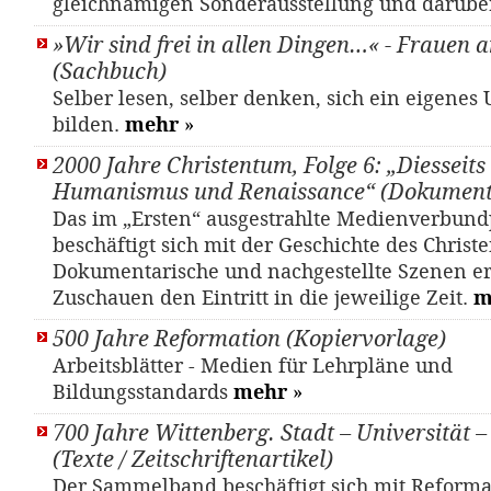
gleichnamigen Sonderausstellung und darübe
»Wir sind frei in allen Dingen…« - Frauen
(Sachbuch)
Selber lesen, selber denken, sich ein eigenes U
bilden.
mehr
»
2000 Jahre Christentum, Folge 6: „Diesseit
Humanismus und Renaissance“ (Dokument
Das im „Ersten“ ausgestrahlte Medienverbund
beschäftigt sich mit der Geschichte des Christ
Dokumentarische und nachgestellte Szenen e
Zuschauen den Eintritt in die jeweilige Zeit.
m
500 Jahre Reformation (Kopiervorlage)
Arbeitsblätter - Medien für Lehrpläne und
Bildungsstandards
mehr
»
700 Jahre Wittenberg. Stadt – Universität 
(Texte / Zeitschriftenartikel)
Der Sammelband beschäftigt sich mit Reforma