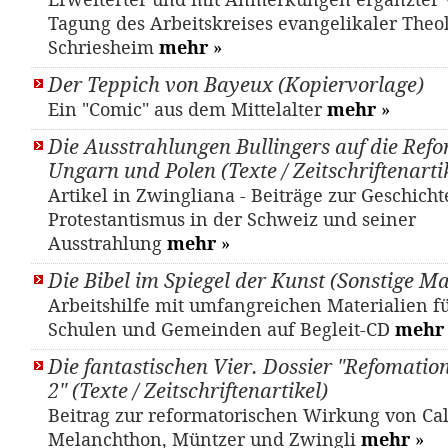
Erweiterter und mit Anmerkungen ergänzter V
Tagung des Arbeitskreises evangelikaler Theo
Schriesheim
mehr
»
Der Teppich von Bayeux (Kopiervorlage)
Ein "Comic" aus dem Mittelalter
mehr
»
Die Ausstrahlungen Bullingers auf die Refo
Ungarn und Polen (Texte / Zeitschriftenarti
Artikel in Zwingliana - Beiträge zur Geschicht
Protestantismus in der Schweiz und seiner
Ausstrahlung
mehr
»
Die Bibel im Spiegel der Kunst (Sonstige Ma
Arbeitshilfe mit umfangreichen Materialien fü
Schulen und Gemeinden auf Begleit-CD
mehr
Die fantastischen Vier. Dossier "Refomatio
2" (Texte / Zeitschriftenartikel)
Beitrag zur reformatorischen Wirkung von Cal
Melanchthon, Müntzer und Zwingli
mehr
»