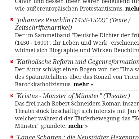
Calvin und dessen Ideen waren bedeutend fü
wie außereuropäischen Protestantismus.
meh
"Johannes Reuchlin (1455-1522)" (Texte /
Zeitschriftenartikel)
Der im Sammelband "Deutsche Dichter der fr
(1450 - 1600) : ihr Leben und Werk" erschiene
widmet sich Biographie und Wirken Reuchlin
"Katholische Reform und Gegenreformation
Der Autor schlägt einen Bogen von der "Una sa
des Spätmittelalters über das Konzil von Trien
Barockkatholizismus.
mehr
»
"Kristus - Monster of Münster" (Theater)
Das frei nach Robert Schneiders Roman inszen
Theaterstück beschäftigt sich intensiv mit Jan
welcher während der Täuferbewegung das "K
Münster" gründete.
mehr
»
"Lange Schatten : die Neustädter Hexenpro