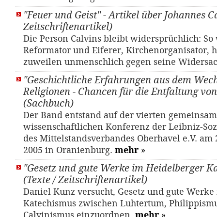
"Feuer und Geist" - Artikel über Johannes Ca
Zeitschriftenartikel)
Die Person Calvins bleibt widersprüchlich: So
Reformator und Eiferer, Kirchenorganisator, 
zuweilen unmenschlich gegen seine Widersa
"Geschichtliche Erfahrungen aus dem Wech
Religionen - Chancen für die Entfaltung vo
(Sachbuch)
Der Band entstand auf der vierten gemeinsa
wissenschaftlichen Konferenz der Leibniz-Sozi
des Mittelstandsverbandes Oberhavel e.V. am
2005 in Oranienburg.
mehr
»
"Gesetz und gute Werke im Heidelberger K
(Texte / Zeitschriftenartikel)
Daniel Kunz versucht, Gesetz und gute Werke
Katechismus zwischen Luhtertum, Philippism
Calvinismus einzuordnen.
mehr
»