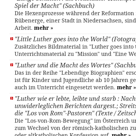
Spiel der Macht" (Sachbuch)
Die Hexenprozesse während der Reformation 
Rübenerge, einer Stadt in Niedersachsen, sin
Arbeit.
mehr
»
"Little Luther goes into the World" (Fotogr
Zusätzliches Bildmaterial in "Luther goes into 
Unterrichtsmaterial zu "Mission" und "Eine W
"Luther und die Macht des Wortes" (Sachb
Das in der Reihe "Lebendige Biographien" er
ist für Kinder und Jugendliche ab 10 Jahren 
auch im Unterricht eingesetzt werden.
mehr
»
"Luther wie er lebte, leibte und starb : Nach
unwiderleglichen Berichten dargest.; Streit
die "Los von Rom"-Pastoren" (Texte / Zeitsch
Die "Los-von-Rom-Bewegung" im Österreich u
zum Wechsel von der römisch-katholischen zu
oder altkatholischen Konfession auf.
mehr
»