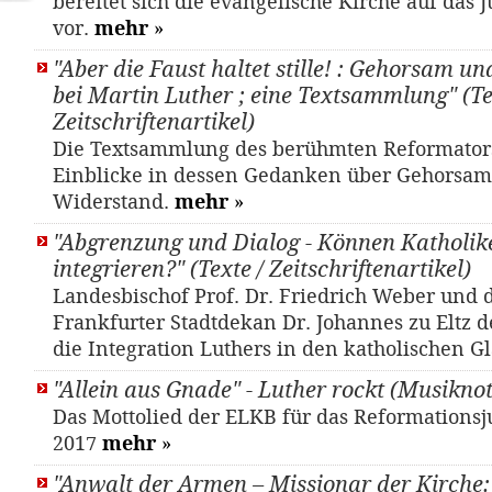
bereitet sich die evangelische Kirche auf das 
vor.
mehr
»
"Aber die Faust haltet stille! : Gehorsam 
bei Martin Luther ; eine Textsammlung" (Te
Zeitschriftenartikel)
Die Textsammlung des berühmten Reformators
Einblicke in dessen Gedanken über Gehorsa
Widerstand.
mehr
»
"Abgrenzung und Dialog - Können Katholik
integrieren?" (Texte / Zeitschriftenartikel)
Landesbischof Prof. Dr. Friedrich Weber und d
Frankfurter Stadtdekan Dr. Johannes zu Eltz d
die Integration Luthers in den katholischen 
"Allein aus Gnade" - Luther rockt (Musikno
Das Mottolied der ELKB für das Reformations
2017
mehr
»
"Anwalt der Armen – Missionar der Kirche