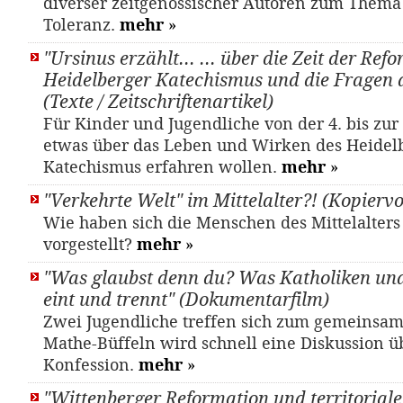
diverser zeitgenössischer Autoren zum Thema
Toleranz.
mehr
»
"Ursinus erzählt... ... über die Zeit der Ref
Heidelberger Katechismus und die Fragen 
(Texte / Zeitschriftenartikel)
Für Kinder und Jugendliche von der 4. bis zur 
etwas über das Leben und Wirken des Heidel
Katechismus erfahren wollen.
mehr
»
"Verkehrte Welt" im Mittelalter?! (Kopierv
Wie haben sich die Menschen des Mittelalters
vorgestellt?
mehr
»
"Was glaubst denn du? Was Katholiken und
eint und trennt" (Dokumentarfilm)
Zwei Jugendliche treffen sich zum gemeinsa
Mathe-Büffeln wird schnell eine Diskussion ü
Konfession.
mehr
»
"Wittenberger Reformation und territoriale 