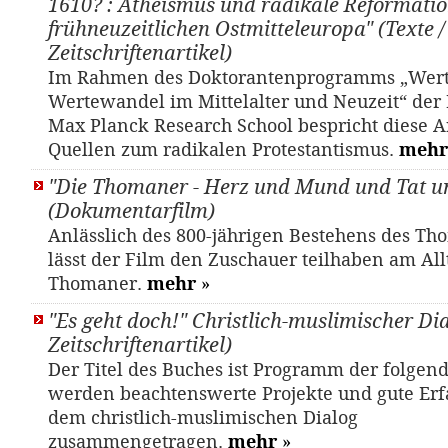
1610? : Atheismus und radikale Reformati
frühneuzeitlichen Ostmitteleuropa" (Texte /
Zeitschriftenartikel)
Im Rahmen des Doktorantenprogramms „Wer
Wertewandel im Mittelalter und Neuzeit“ der 
Max Planck Research School bespricht diese A
Quellen zum radikalen Protestantismus.
mehr
"Die Thomaner - Herz und Mund und Tat u
(Dokumentarfilm)
Anlässlich des 800-jährigen Bestehens des T
lässt der Film den Zuschauer teilhaben am All
Thomaner.
mehr
»
"Es geht doch!" Christlich-muslimischer Dia
Zeitschriftenartikel)
Der Titel des Buches ist Programm der folgend
werden beachtenswerte Projekte und gute Er
dem christlich-muslimischen Dialog
zusammengetragen.
mehr
»