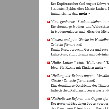
Der Kupferstecher Carl August Schwer
Stahlstich-Zyklus über Martin Luther. 
immer richtig dar.
mehr
»
"Georgenburse - Studentenleben im mi
Die ehemalige Studien- und Wohnstätt
in Studentenleben und -alltag des Mitt
"Gesetz und gute Werke im Heidelbe
Zeitschriftenartikel)
Daniel Kunz versucht, Gesetz und gut
Luhtertum, Philippismus und Calvini
"Hallo, Luther!" statt "Halloween" (
Ideen für Kirche mit Kindern
mehr
»
"Heilung der Erinnerungen – Versöhn
(Texte / Zeitschriftenartikel)
Eine detaillierte Geschichte des Täuf
lutherischen Reformatoren erwartet d
"Katholische Reform und Gegenrefo
Der Autor schlägt einen Bogen von der 
das Konzil von Trient bis zum Barock