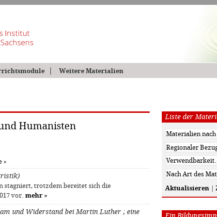
rrichtsmodule
Weitere Materialien
Liste der Materi
 und Humanisten
e
»
ristik)
stagniert, trotzdem bereitet sich die
Aktualisieren
|
2017 vor.
mehr
»
orsam und Widerstand bei Martin Luther ; eine
Ein Bildungsimpu