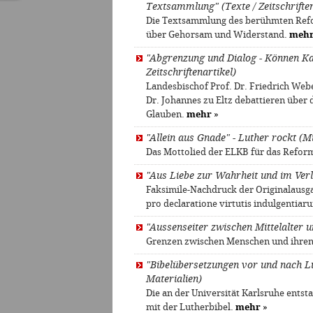
Textsammlung" (Texte / Zeitschriften
Die Textsammlung des berühmten Refor
über Gehorsam und Widerstand.
meh
"Abgrenzung und Dialog - Können Kat
Zeitschriftenartikel)
Landesbischof Prof. Dr. Friedrich Web
Dr. Johannes zu Eltz debattieren über 
Glauben.
mehr
»
"Allein aus Gnade" - Luther rockt (M
Das Mottolied der ELKB für das Refor
"Aus Liebe zur Wahrheit und im Verl
Faksimile-Nachdruck der Originalausga
pro declaratione virtutis indulgentia
"Aussenseiter zwischen Mittelalter 
Grenzen zwischen Menschen und ihren 
"Bibelübersetzungen vor und nach Lu
Materialien)
Die an der Universität Karlsruhe entst
mit der Lutherbibel.
mehr
»