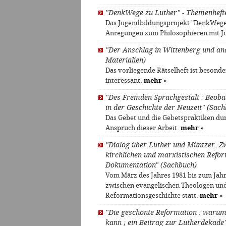
"DenkWege zu Luther" - Themenhefte 
Das Jugendbildungsprojekt "DenkWege 
Anregungen zum Philosophieren mit J
"Der Anschlag in Wittenberg und and
Materialien)
Das vorliegende Rätselheft ist besonder
interessant.
mehr
»
"Des Fremden Sprachgestalt : Beob
in der Geschichte der Neuzeit" (Sac
Das Gebet und die Gebetspraktiken dur
Anspruch dieser Arbeit.
mehr
»
"Dialog über Luther und Müntzer. 
kirchlichen und marxistischen Refor
Dokumentation" (Sachbuch)
Vom März des Jahres 1981 bis zum Jah
zwischen evangelischen Theologen und
Reformationsgeschichte statt.
mehr
»
"Die geschönte Reformation : warum
kann ; ein Beitrag zur Lutherdekade