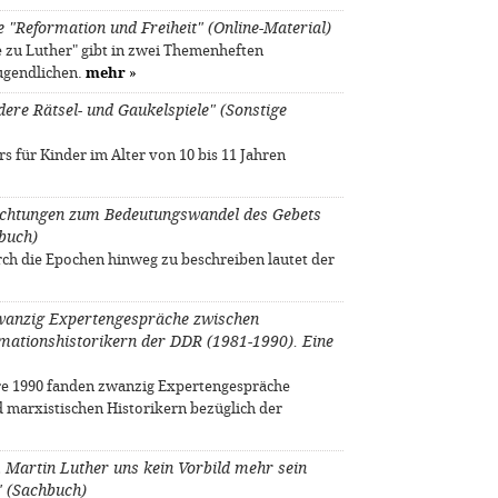
"Reformation und Freiheit" (Online-Material)
zu Luther" gibt in zwei Themenheften
ugendlichen.
mehr
»
ere Rätsel- und Gaukelspiele" (Sonstige
s für Kinder im Alter von 10 bis 11 Jahren
achtungen zum Bedeutungswandel des Gebets
hbuch)
ch die Epochen hinweg zu beschreiben lautet der
Zwanzig Expertengespräche zwischen
mationshistorikern der DDR (1981-1990). Eine
re 1990 fanden zwanzig Expertengespräche
 marxistischen Historikern bezüglich der
 Martin Luther uns kein Vorbild mehr sein
" (Sachbuch)