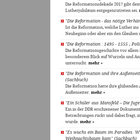
Die Reformationsdekade 2017 gibt dem
Lutherjubiläum entgegenzutreten sei.
"Die Reformation - das nötige Verhä
Ist die Reformation, welche Luther ins
Neubeginn oder aber ein den Glauben
"Die Reformation : 1495 - 1555 ; Pol
Die Reformationsgeschichte vor allem
besonderem Blick auf Wurzeln und An
untersucht.
mehr
»
"Die Reformation und ihre Außensei
(Sachbuch)
Die Reformation hatte ihre glühenden A
Außenseiter.
mehr
»
"Ein Schüler aus Mansfeld – Die Ju
Ein in der DDR erschienener Dokumenta
Betrachtungen rückt und dabei fragt, i
wurde.
mehr
»
"Es wuchs ein Baum im Paradies. W
Weihnachtsbaum kam" (Sachbuch)