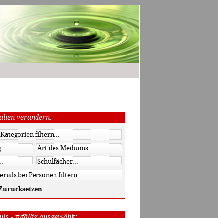
alien verändern:
Zurücksetzen
ls - zufällig ausgewählt: