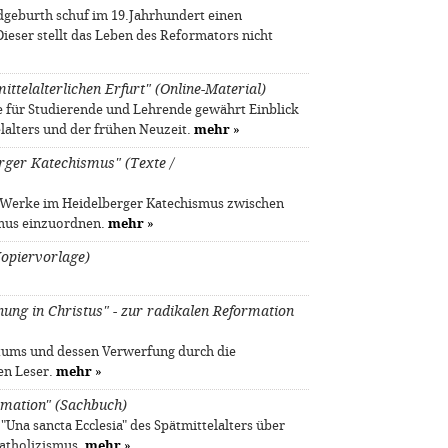
dgeburth schuf im 19.Jahrhundert einen
Dieser stellt das Leben des Reformators nicht
ttelalterlichen Erfurt" (Online-Material)
e für Studierende und Lehrende gewährt Einblick
elalters und der frühen Neuzeit.
mehr
»
rger Katechismus" (Texte /
e Werke im Heidelberger Katechismus zwischen
smus einzuordnen.
mehr
»
Kopiervorlage)
ung in Christus" - zur radikalen Reformation
ertums und dessen Verwerfung durch die
en Leser.
mehr
»
rmation" (Sachbuch)
"Una sancta Ecclesia" des Spätmittelalters über
katholizismus.
mehr
»