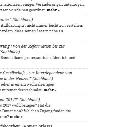
ormationszeit einiger Veränderungen unterzogen.
wesen wurde neu geordnet.
mehr
»
mmies" (Sachbuch)
Aufklärung ist nicht immer leicht zu verstehen.
otzdem, diese seinen Lesern nahe zu
erung : von der Reformation bis zur
(Sachbuch)
er Sammelband protestantische Identität und
 Gesellschaft : zur Interdependenz von
ie in der Neuzeit" (Sachbuch)
t jeher in einem wechselseitigen
e miteinander verbindet.
mehr
»
äum 2017?" (Sachbuch)
 2017 wohl bringen? Hat die
 Dimension? Welchen Zugang finden die
ation?
mehr
»
folioarbeit" (Kopiervorlage)