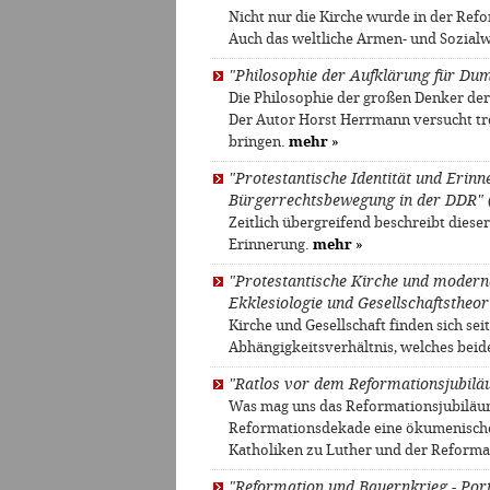
Nicht nur die Kirche wurde in der Ref
Auch das weltliche Armen- und Sozial
"Philosophie der Aufklärung für Du
Die Philosophie der großen Denker der 
Der Autor Horst Herrmann versucht tr
bringen.
mehr
»
"Protestantische Identität und Erinn
Bürgerrechtsbewegung in der DDR" 
Zeitlich übergreifend beschreibt dies
Erinnerung.
mehr
»
"Protestantische Kirche und moderne
Ekklesiologie und Gesellschaftstheor
Kirche und Gesellschaft finden sich sei
Abhängigkeitsverhältnis, welches beid
"Ratlos vor dem Reformationsjubil
Was mag uns das Reformationsjubiläum
Reformationsdekade eine ökumenische
Katholiken zu Luther und der Reform
"Reformation und Bauernkrieg - Port