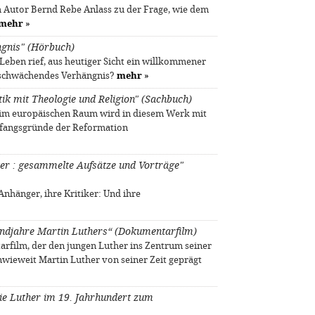
 Autor Bernd Rebe Anlass zu der Frage, wie dem
mehr
»
ngnis" (Hörbuch)
 Leben rief, aus heutiger Sicht ein willkommener
 schwächendes Verhängnis?
mehr
»
itik mit Theologie und Religion" (Sachbuch)
 im europäischen Raum wird in diesem Werk mit
fangsgründe der Reformation
ter : gesammelte Aufsätze und Vorträge"
nhänger, ihre Kritiker: Und ihre
gendjahre Martin Luthers“ (Dokumentarfilm)
rfilm, der den jungen Luther ins Zentrum seiner
nwieweit Martin Luther von seiner Zeit geprägt
ie Luther im 19. Jahrhundert zum