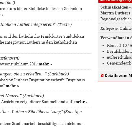
artikel)
Schmalkalden - 
mators bietet Einblicke in dessen Gedanken
Martin Luthers
r
»
Regionalgeschich
holiken Luther integrieren?" (Texte /
Kategorie
: Online
er und der katholische Frankfurter Stadtdekan
Verwendbar in de
die Integration Luthers in den katholischen
Klasse 5-10 /
Berufsbilden
außerschulis
usiknoten)
Gemeindearb
mationsjubiläum 2017
mehr
»
angen, sie zu erhellen…" (Sachbuch)
Details zum M
be von Luthers Disputationsschrift "Disputatio
rum"
mehr
»
und Neuzeit" (Sachbuch)
Ansichten zeigt dieser Sammelband auf.
mehr
»
ther: Luthers Bibelübersetzung" (Sonstige
andene Studienarbeit beschäftigt sich nicht nur