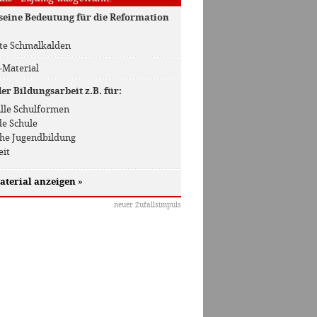
seine Bedeutung für die Reformation
te Schmalkalden
-Material
r Bildungsarbeit z.B. für:
 Alle Schulformen
de Schule
che Jugendbildung
eit
aterial anzeigen
»
neuer Zufallsimpuls