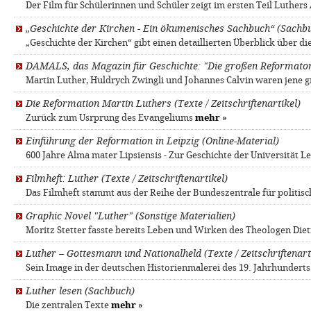
Der Film für Schülerinnen und Schüler zeigt im ersten Teil Luthers
„Geschichte der Kirchen - Ein ökumenisches Sachbuch“ (Sachb
„Geschichte der Kirchen“ gibt einen detaillierten Überblick über d
DAMALS, das Magazin für Geschichte: "Die großen Reformatoren
Mar­tin Lu­ther, Huld­rych Zwing­li und Jo­han­nes Cal­vin waren j
Die Reformation Martin Luthers (Texte / Zeitschriftenartikel)
Zurück zum Usrprung des Evangeliums
mehr
»
Einführung der Reformation in Leipzig (Online-Material)
600 Jahre Alma mater Lipsiensis - Zur Geschichte der Universität L
Filmheft: Luther (Texte / Zeitschriftenartikel)
Das Filmheft stammt aus der Reihe der Bundeszentrale für politis
Graphic Novel "Luther" (Sonstige Materialien)
Moritz Stetter fasste bereits Leben und Wirken des Theologen Die
Luther – Gottesmann und Nationalheld (Texte / Zeitschriftenart
Sein Image in der deutschen Historienmalerei des 19. Jahrhundert
Luther lesen (Sachbuch)
Die zentralen Texte
mehr
»