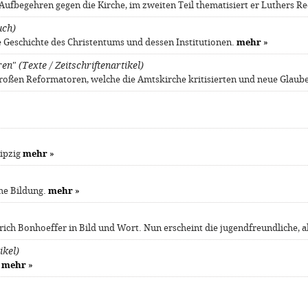
 Aufbegehren gegen die Kirche, im zweiten Teil thematisiert er Luthers R
uch)
ie Geschichte des Christentums und dessen Institutionen.
mehr
»
" (Texte / Zeitschriftenartikel)
ene großen Reformatoren, welche die Amtskirche kritisierten und neue Gla
eipzig
mehr
»
che Bildung.
mehr
»
trich Bonhoeffer in Bild und Wort. Nun erscheint die jugendfreundliche,
ikel)
s
mehr
»