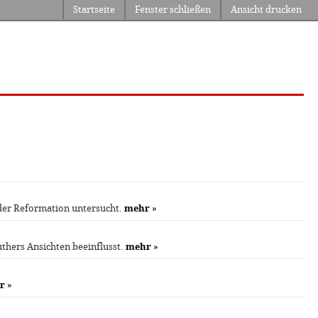
Startseite
Fenster schließen
Ansicht drucken
der Reformation untersucht.
mehr
»
thers Ansichten beeinflusst.
mehr
»
r
»