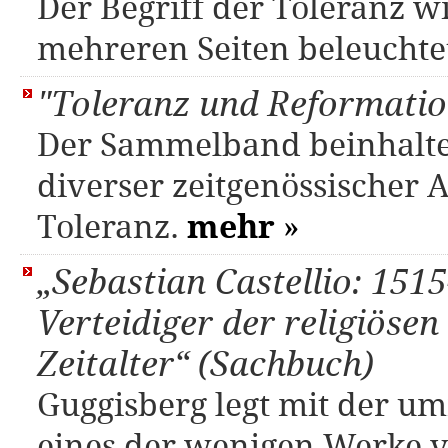
Der Begriff der Toleranz 
mehreren Seiten beleuchte
"Toleranz und Reformatio
Der Sammelband beinhaltet
diverser zeitgenössischer
Toleranz.
mehr
»
„Sebastian Castellio: 15
Verteidiger der religiösen
Zeitalter“ (Sachbuch)
Guggisberg legt mit der um
eines der wenigen Werke vo