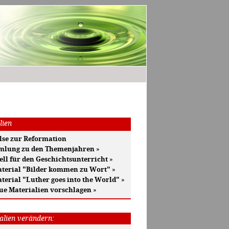
lien
se zur Reformation
mlung zu den Themenjahren
»
ell für den Geschichtsunterricht
»
terial "Bilder kommen zu Wort"
»
terial "Luther goes into the World"
»
ue Materialien vorschlagen
»
alien verändern: