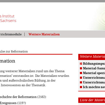
rrichtsmodule
Weitere Materialien
ulse zur Reformation
Weitere Materia
rmation
Bildungsimpul
Material-Sam
ung weiterer Materialien rund um das Thema
Material spezi
rmation" entstanden ist. Die Materialien wurden
Unterrichtsma
n und außerschulischen Bildung, in der
Unterrichtsma
 Interessenten an der Thematik.
Ich möchte ne
schichte der Reformation
(2582)
Liste der Materi
 Ereignissen
(1197)