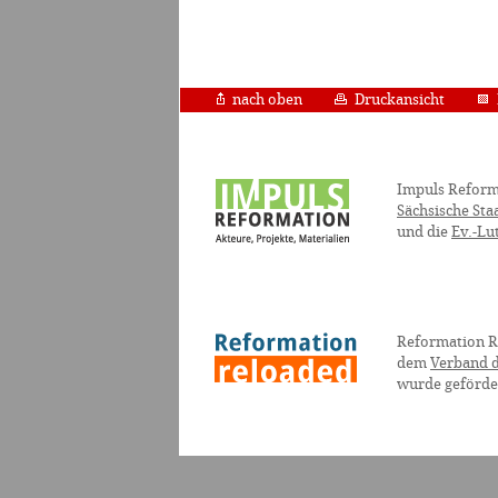
nach oben
Druckansicht
Impuls Reform
Sächsische Sta
und die
Ev.-Lu
Reformation R
dem
Verband d
wurde geförde