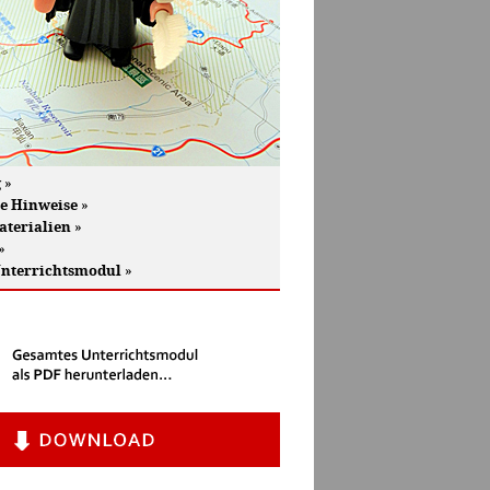
g
»
he Hinweise
»
aterialien
»
»
Unterrichtsmodul
»