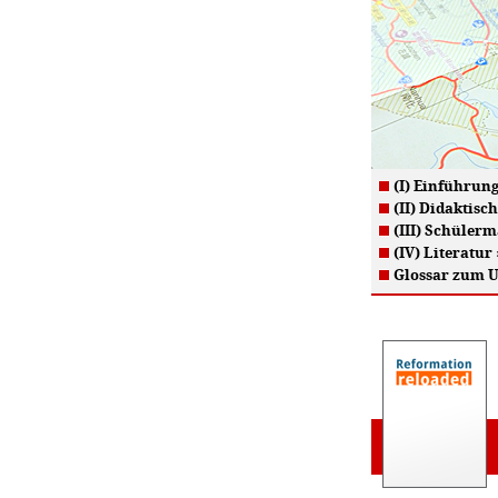
(I) Einführun
(II) Didaktisc
(III) Schülerm
(IV) Literatur
Glossar zum 