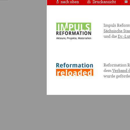
nach oben
Druckansicht
Impuls Reform
Sächsische Sta
und die
Ev.-Lu
Reformation R
dem
Verband d
wurde geförde