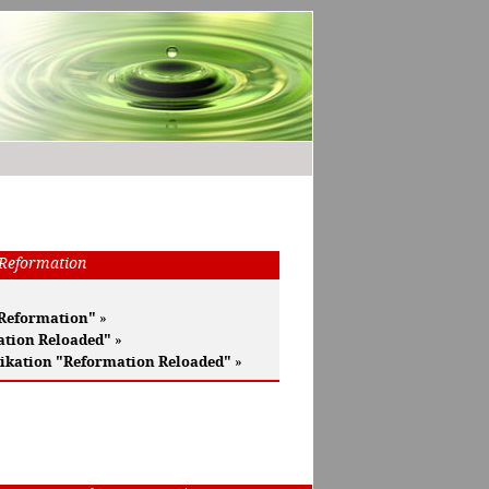
 Reformation
 Reformation"
»
ation Reloaded"
»
ikation "Reformation Reloaded"
»