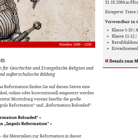
31.10.2004 in Pf
Kategorie
: Texte 
Verwendbar in de
Klasse 5-10 /
Klasse 11-12
Berufsbilden
Frieden 1500 – 1530
Erwachsenen
on
Details zum M
 für Geschichte und Evangelische Religion und
 und außerschulische Bildung
 Reformation finden Sie auf diesen Seiten eine
ibel, online oder konventionell eingesetzt werden
titut Moritzburg vereint hierfür die große
puls Reformation“ und „Reformation Reloaded“.
ormation Reloaded“
»
n „Impuls Reformation“
»
– die Materialien zur Reformation in dieser