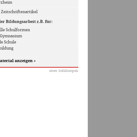
orzheim
/ Zeitschriftenartikel
r Bildungsarbeit z.B. für:
 Alle Schulformen
 / Gymnasium
de Schule
bildung
aterial anzeigen
»
neuer Zufallsimpuls