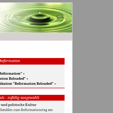
 Reformation
 Reformation"
»
ation Reloaded"
»
ikation "Reformation Reloaded"
»
ls - zufällig ausgewählt:
 und politische Kultur
chäubles zum Reformationstag am