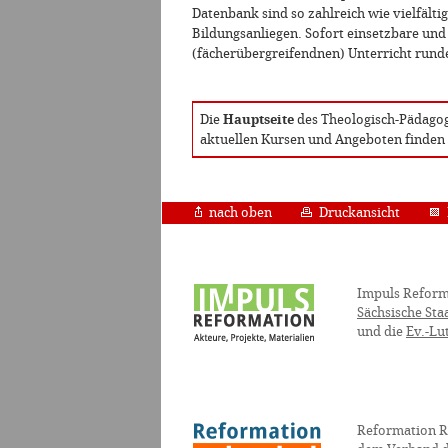
Datenbank sind so zahlreich wie vielfälti
Bildungsanliegen. Sofort einsetzbare und
(fächerübergreifendnen) Unterricht runde
Die
Hauptseite
des Theologisch-Pädagogi
aktuellen Kursen und Angeboten finden
nach oben
Druckansicht
Impuls Reform
Sächsische Sta
und die
Ev.-Lu
Reformation R